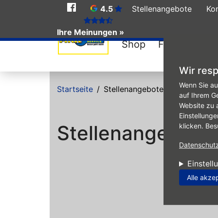
Social
4.5
Stellenangebote
Ko
Media
Ihre Meinungen »
Shop
Felgen-Konfi
Wir resp
Direkt zum Inhalt
Wenn Sie au
Startseite
Stellenangebote
auf Ihrem G
Website zu 
Einstellunge
Stellenangebote
klicken. Bes
Datenschutzr
Einstell
Alle akze