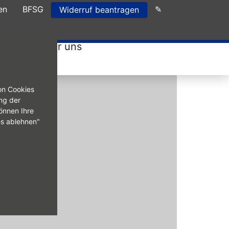
en
BFSG
✎
Widerruf beantragen
ungen
Über uns
on Cookies
ng der
önnen Ihre
es ablehnen"