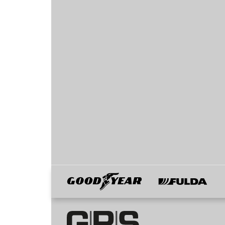
Goodyear
Fulda